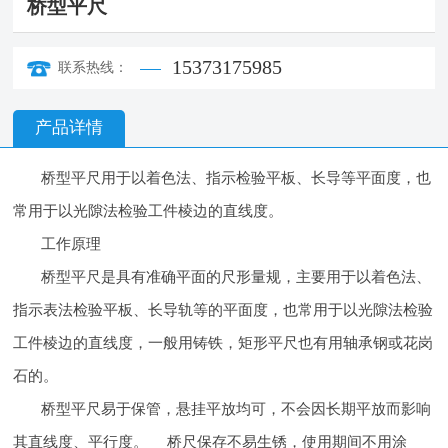
桥型平尺
15373175985
联系热线：
产品详情
桥型平尺用于以着色法、指示检验平板、长导等平面度，也
常用于以光隙法检验工件棱边的直线度。
工作原理
桥型平尺是具有准确平面的尺形量规，主要用于以着色法、
指示表法检验平板、长导轨等的平面度，也常用于以光隙法检验
工件棱边的直线度，一般用铸铁，矩形平尺也有用轴承钢或花岗
石的。
桥型平尺易于保管，悬挂平放均可，不会因长期平放而影响
其直线度、平行度。 桥尺保存不易生锈，使用期间不用涂