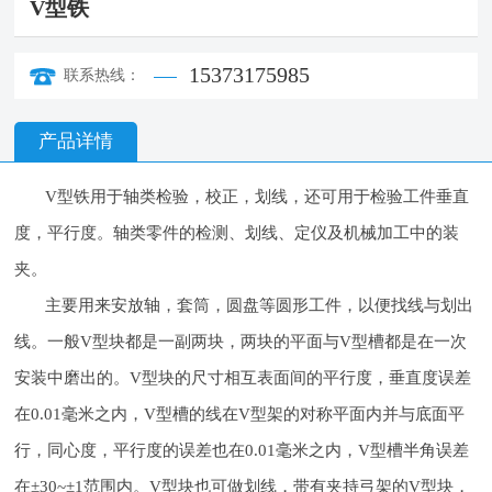
V型铁
15373175985
联系热线：
产品详情
V型铁用于轴类检验，校正，划线，还可用于检验工件垂直
度，平行度。轴类零件的检测、划线、定仪及机械加工中的装
夹。
主要用来安放轴，套筒，圆盘等圆形工件，以便找线与划出
线。一般V型块都是一副两块，两块的平面与V型槽都是在一次
安装中磨出的。V型块的尺寸相互表面间的平行度，垂直度误差
在0.01毫米之内，V型槽的线在V型架的对称平面内并与底面平
行，同心度，平行度的误差也在0.01毫米之内，V型槽半角误差
在±30~±1范围内。V型块也可做划线，带有夹持弓架的V型块，