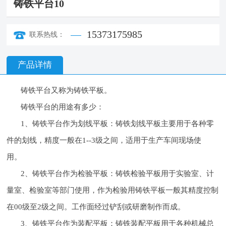
铸铁平台10
15373175985
联系热线：
产品详情
铸铁平台又称为铸铁平板。
铸铁平台的用途有多少：
1、铸铁平台作为划线平板：铸铁划线平板主要用于各种零
件的划线，精度一般在1--3级之间，适用于生产车间现场使
用。
2、铸铁平台作为检验平板：铸铁检验平板用于实验室、计
量室、检验室等部门使用，作为检验用铸铁平板一般其精度控制
在00级至2级之间。工作面经过铲刮或研磨制作而成。
3、铸铁平台作为装配平板：铸铁装配平板用于各种机械总